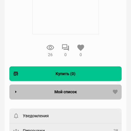
26
0
0
Купить (0)
Мой список
Вести список могут только зарегистрированные
пользователи. Хотите
зарегистрироваться?
Уведомления
Статус
Выберите статус
Персонажи
28