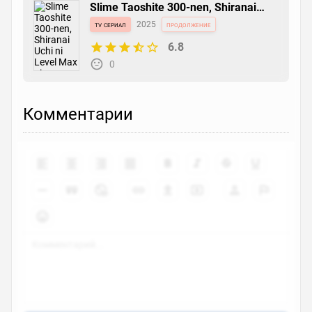
Slime Taoshite 300-nen, Shiranai
Uchi ni Level Max ni Nattemashita:
tv сериал
2025
продолжение
Sono Ni
6.8
0
Комментарии