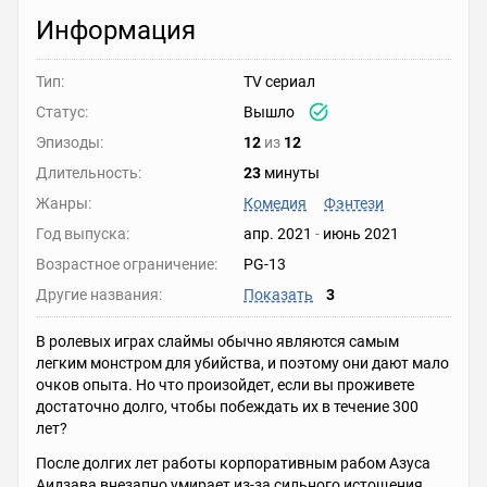
Информация
Тип:
TV сериал
Статус:
Вышло
Эпизоды:
12
из
12
Длительность:
23
минуты
Жанры:
Комедия
Фэнтези
Год выпуска:
апр. 2021
-
июнь 2021
Возрастное ограничение:
PG-13
Другие названия:
Показать
3
В ролевых играх слаймы обычно являются самым
легким монстром для убийства, и поэтому они дают мало
очков опыта. Но что произойдет, если вы проживете
достаточно долго, чтобы побеждать их в течение 300
лет?
После долгих лет работы корпоративным рабом Азуса
Аидзава внезапно умирает из-за сильного истощения.