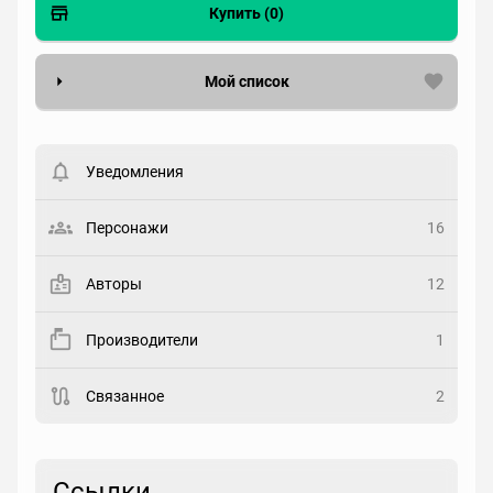
Купить (0)
Мой список
Вести список могут только зарегистрированные
пользователи. Хотите
зарегистрироваться?
Уведомления
Статус
Выберите статус
Персонажи
16
Закладка
Авторы
12
Рейтинг
Производители
1
Выберите рейтинг
Связанное
2
Реакция
Выберите реакцию
Ссылки