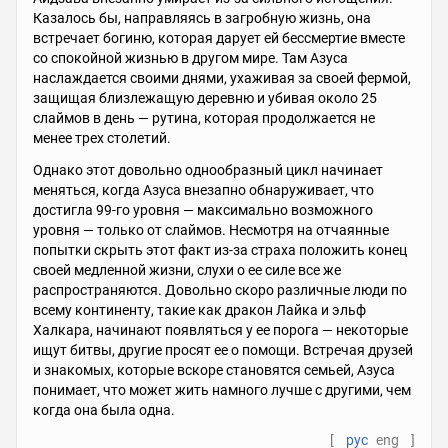
Казалось бы, направляясь в загробную жизнь, она
встречает богиню, которая дарует ей бессмертие вместе
со спокойной жизнью в другом мире. Там Азуса
наслаждается своими днями, ухаживая за своей фермой,
защищая близлежащую деревню и убивая около 25
слаймов в день — рутина, которая продолжается не
менее трех столетий.
Однако этот довольно однообразный цикл начинает
меняться, когда Азуса внезапно обнаруживает, что
достигла 99-го уровня — максимально возможного
уровня — только от слаймов. Несмотря на отчаянные
попытки скрыть этот факт из-за страха положить конец
своей медленной жизни, слухи о ее силе все же
распространяются. Довольно скоро различные люди по
всему континенту, такие как дракон Лайка и эльф
Халкара, начинают появляться у ее порога — некоторые
ищут битвы, другие просят ее о помощи. Встречая друзей
и знакомых, которые вскоре становятся семьей, Азуса
понимает, что может жить намного лучше с другими, чем
когда она была одна.
[
рус
eng
]