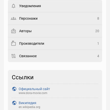
пользователи. Хотите
зарегистрироваться?
Уведомления
Статус
Выберите статус
Персонажи
8
Закладка
Авторы
20
Рейтинг
Производители
1
Выберите рейтинг
Связанное
4
Реакция
Выберите реакцию
Ссылки
Официальный сайт
www.dora-movie.com
Википедия
en.wikipedia.org