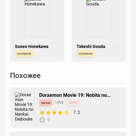
Suneo Honekawa
Takeshi Gouda
основной
основной
Похожее
Doraemon Movie 19: Nobita no
Nankai Daibouken
фильм
1998
100%
7.3
0