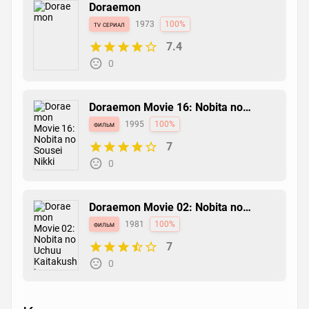
Doraemon
tv сериал
1973
100%
7.4
0
Doraemon Movie 16: Nobita no
Sousei Nikki
фильм
1995
100%
7
0
Doraemon Movie 02: Nobita no
Uchuu Kaitakushi
фильм
1981
100%
7
0