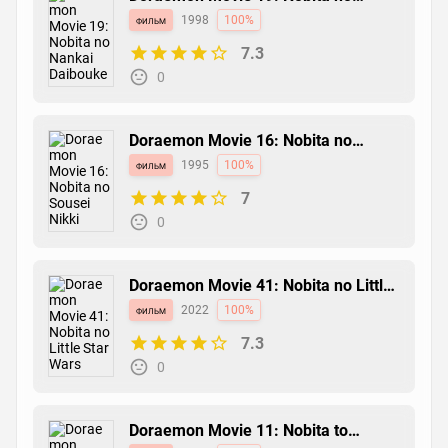
Nankai Daibouken
фильм
1998
100%
7.3
0
Doraemon Movie 16: Nobita no
Sousei Nikki
фильм
1995
100%
7
0
Doraemon Movie 41: Nobita no Little
Star Wars
фильм
2022
100%
7.3
0
Doraemon Movie 11: Nobita to