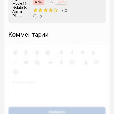
Animal Planet
фильм
1990
100%
7.2
0
Комментарии
Написать