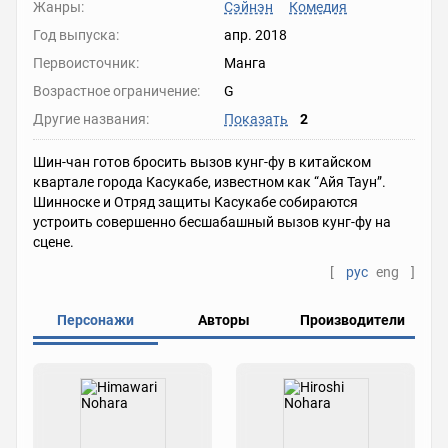
Жанры:
Сэйнэн
Комедия
Год выпуска:
апр. 2018
Первоисточник:
Манга
Возрастное ограничение:
G
Другие названия:
Показать
2
Шин-чан готов бросить вызов кунг-фу в китайском
квартале города Касукабе, известном как “Айя Таун”.
Шинноске и Отряд защиты Касукабе собираются
устроить совершенно бесшабашный вызов кунг-фу на
сцене.
[
рус
eng
]
Персонажи
Авторы
Производители