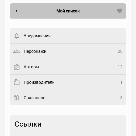
Мой список
Вести список могут только зарегистрированные
пользователи. Хотите
зарегистрироваться?
Уведомления
Статус
Выберите статус
Персонажи
20
Закладка
Авторы
12
Рейтинг
Производители
1
Выберите рейтинг
Связанное
3
Реакция
Выберите реакцию
Ссылки