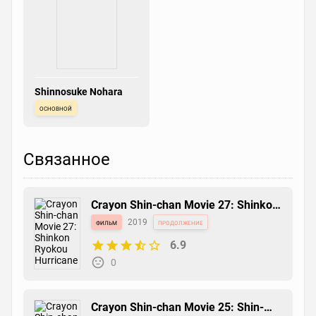
Shinnosuke Nohara
основной
Связанное
Crayon Shin-chan Movie 27: Shinkon
Ryokou Hurricane - Ushinawareta
фильм
2019
продолжение
Hiroshi
6.9
0
Crayon Shin-chan Movie 25: Shin-