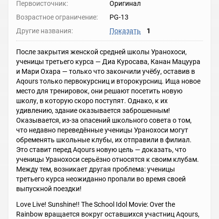
Первоисточник:
Оригинал
Возрастное ограничение:
PG-13
Другие названия:
Показать
1
После закрытия женской средней школы Уранохоси,
ученицы третьего курса — Диа Куросава, Канан Мацуура
и Мари Охара — только что закончили учёбу, оставив в
Aqours только первокурсниц и второкурсниц. Ища новое
место для тренировок, они решают посетить новую
школу, в которую скоро поступят. Однако, к их
удивлению, здание оказывается заброшенным!
Оказывается, из-за опасений школьного совета о том,
что недавно переведённые ученицы Уранохоси могут
обременять школьные клубы, их отправили в филиал.
Это ставит перед Aqours новую цель — доказать, что
ученицы Уранохоси серьёзно относятся к своим клубам.
Между тем, возникает другая проблема: ученицы
третьего курса неожиданно пропали во время своей
выпускной поездки!
Love Live! Sunshine!! The School Idol Movie: Over the
Rainbow вращается вокруг оставшихся участниц Aqours,