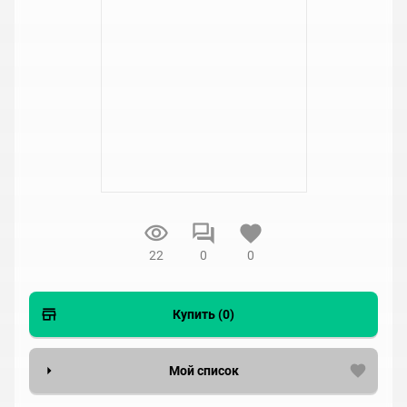
22
0
0
Купить (0)
Мой список