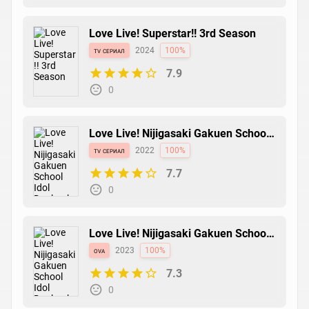
Love Live! Superstar!! 3rd Season
tv сериал
2024
100%
7.9
0
Love Live! Nijigasaki Gakuen School
Idol Doukoukai 2nd Season
tv сериал
2022
100%
7.7
0
Love Live! Nijigasaki Gakuen School
Idol Doukoukai: Next Sky
ova
2023
100%
7.3
0