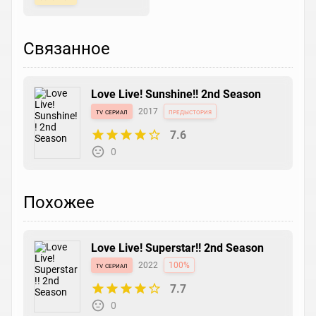
Связанное
Love Live! Sunshine!! 2nd Season
tv сериал
2017
предыстория
7.6
0
Похожее
Love Live! Superstar!! 2nd Season
tv сериал
2022
100%
7.7
0