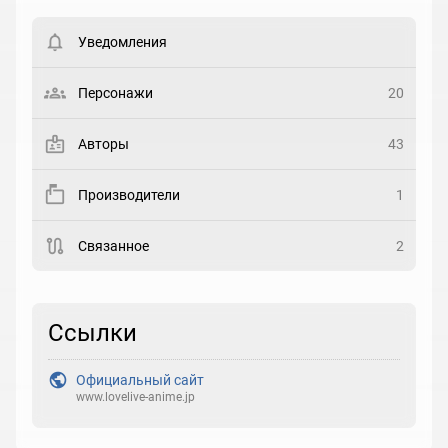
Вести список могут только зарегистрированные
пользователи. Хотите
зарегистрироваться?
Уведомления
Статус
Выберите статус
Персонажи
20
Закладка
Авторы
43
Рейтинг
Производители
1
Выберите рейтинг
Связанное
2
Реакция
Выберите реакцию
Ссылки
Официальный сайт
www.lovelive-anime.jp