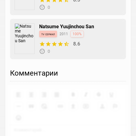
0
Natsume Yuujinchou San
tv сериал
2011
100%
8.6
0
Комментарии