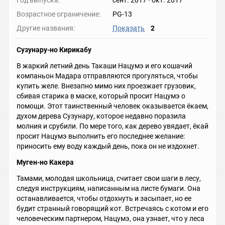
Год выпуска:
сент. 2017
-
окт. 2017
Возрастное ограничение:
PG-13
Другие названия:
Показать
2
Сузунару-но Кирикабу
В жаркий летний день Такаши Нацумэ и его кошачий
компаньон Мадара отправляются прогуляться, чтобы
купить желе. Внезапно мимо них проезжает грузовик,
сбивая старика в маске, который просит Нацумэ о
помощи. Этот таинственный человек оказывается ёкаем,
духом дерева Сузунару, которое недавно поразила
молния и срубили. По мере того, как дерево увядает, ёкай
просит Нацумэ выполнить его последнее желание:
приносить ему воду каждый день, пока он не издохнет.
Муген-но Какера
Тамами, молодая школьница, считает свои шаги в лесу,
следуя инструкциям, написанным на листе бумаги. Она
останавливается, чтобы отдохнуть и засыпает, но ее
будит странный говорящий кот. Встречаясь с котом и его
человеческим партнером, Нацумэ, она узнает, что у леса