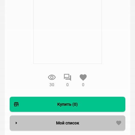
30
0
0
Купить (0)
Мой список