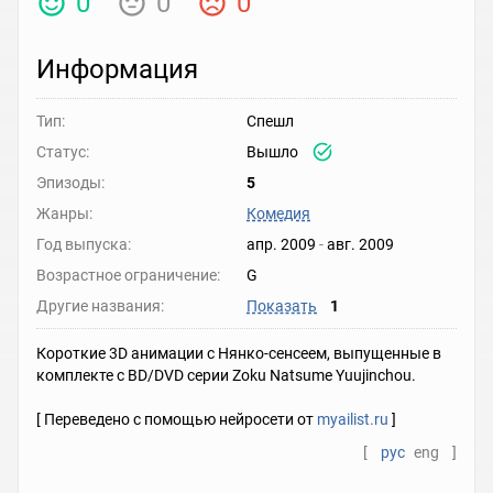
0
0
0
Информация
Тип:
Спешл
Статус:
Вышло
Эпизоды:
5
Жанры:
Комедия
Год выпуска:
апр. 2009
-
авг. 2009
Возрастное ограничение:
G
Другие названия:
Показать
1
Короткие 3D анимации с Нянко-сенсеем, выпущенные в
комплекте с BD/DVD серии Zoku Natsume Yuujinchou.
[ Переведено с помощью нейросети от
myailist.ru
]
[
рус
eng
]