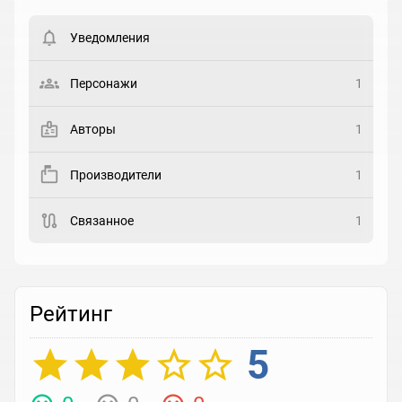
Вести список могут только зарегистрированные
пользователи. Хотите
зарегистрироваться?
Уведомления
Статус
Выберите статус
Персонажи
1
Закладка
Авторы
1
Рейтинг
Производители
1
Выберите рейтинг
Связанное
1
Реакция
Выберите реакцию
Рейтинг
5