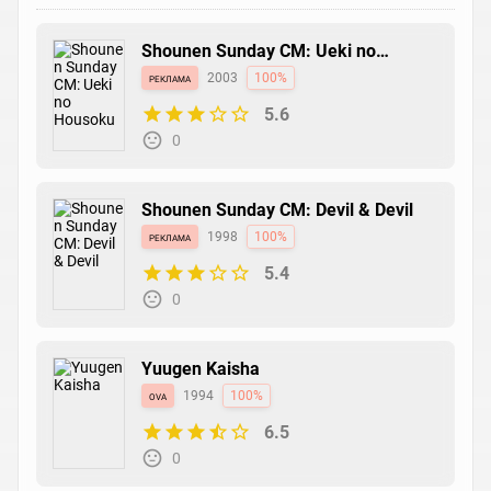
Shounen Sunday CM: Ueki no
Housoku
реклама
2003
100%
5.6
0
Shounen Sunday CM: Devil & Devil
реклама
1998
100%
5.4
0
Yuugen Kaisha
ova
1994
100%
6.5
0