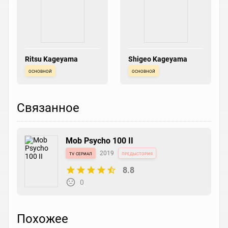
Ritsu Kageyama
Shigeo Kageyama
основной
основной
Связанное
Mob Psycho 100 II
tv сериал
2019
предыстория
8.8
0
Похожее