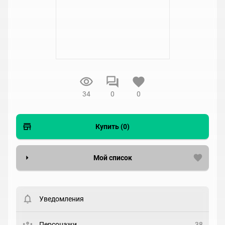
34
0
0
Купить (0)
Мой список
Вести список могут только зарегистрированные
пользователи. Хотите
зарегистрироваться?
Уведомления
Статус
Выберите статус
Персонажи
38