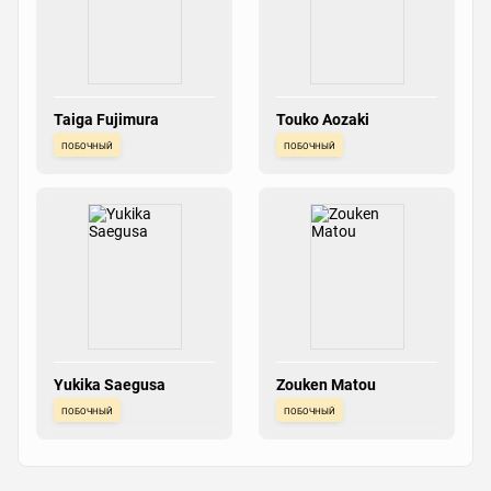
Taiga Fujimura
Touko Aozaki
побочный
побочный
Yukika Saegusa
Zouken Matou
побочный
побочный