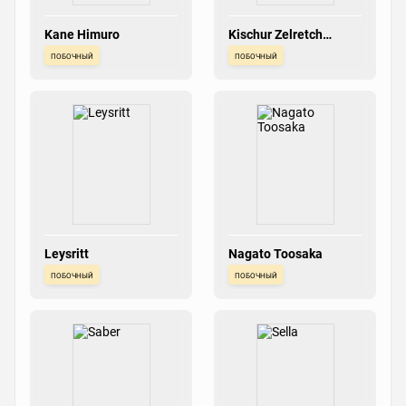
Kane Himuro
Kischur Zelretch
Schweinorg
побочный
побочный
Leysritt
Nagato Toosaka
побочный
побочный