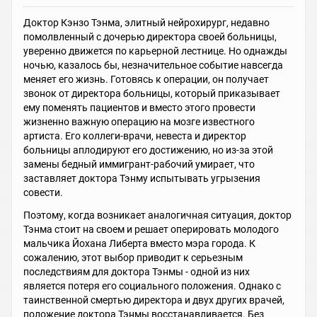
Доктор Кэнзо Тэнма, элитный нейрохирург, недавно
помолвленный с дочерью директора своей больницы,
уверенно движется по карьерной лестнице. Но однажды
ночью, казалось бы, незначительное событие навсегда
меняет его жизнь. Готовясь к операции, он получает
звонок от директора больницы, который приказывает
ему поменять пациентов и вместо этого провести
жизненно важную операцию на мозге известного
артиста. Его коллеги-врачи, невеста и директор
больницы аплодируют его достижению, но из-за этой
замены бедный иммигрант-рабочий умирает, что
заставляет доктора Тэнму испытывать угрызения
совести.
Поэтому, когда возникает аналогичная ситуация, доктор
Тэнма стоит на своем и решает оперировать молодого
мальчика Йохана Либерта вместо мэра города. К
сожалению, этот выбор приводит к серьезным
последствиям для доктора Тэнмы - одной из них
является потеря его социального положения. Однако с
таинственной смертью директора и двух других врачей,
положение доктора Тэнмы восстанавливается. Без