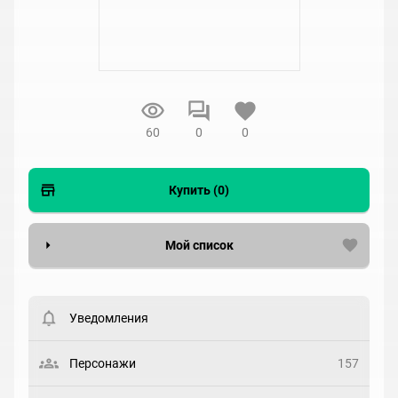
60
0
0
Купить (0)
Мой список
Вести список могут только зарегистрированные
пользователи. Хотите
зарегистрироваться?
Уведомления
Статус
Выберите статус
Персонажи
157
Закладка