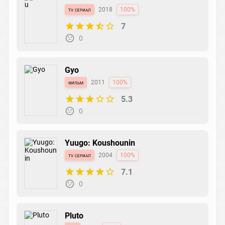
tv сериал
2018
100%
7
0
Gyo
фильм
2011
100%
5.3
0
Yuugo: Koushounin
tv сериал
2004
100%
7.1
0
Pluto