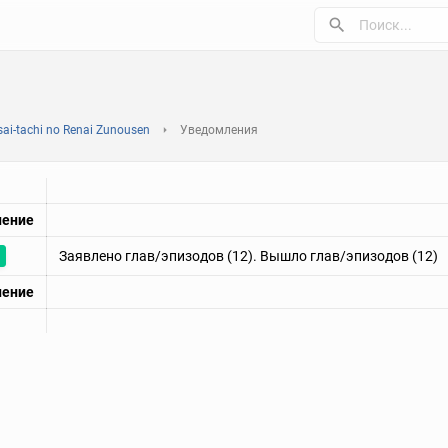
ai-tachi no Renai Zunousen
Уведомления
ление
Заявлено глав/эпизодов (12). Вышло глав/эпизодов (12)
ление