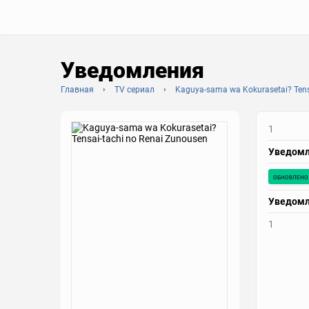
Уведомления
Главная
TV сериал
Kaguya-sama wa Kokurasetai? Tens
1
Уведом
обновлено
Уведом
1