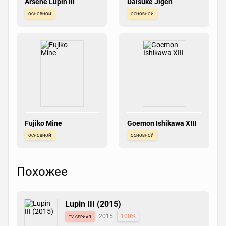
Arsene Lupin III
Daisuke Jigen
основной
основной
Fujiko Mine
Goemon Ishikawa XIII
основной
основной
Похожее
Lupin III (2015)
tv сериал
2015
100%