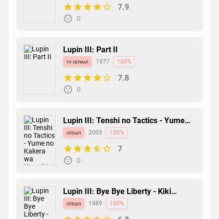
7.9
0
Lupin III: Part II
tv сериал
1977
100%
7.8
0
Lupin III: Tenshi no Tactics - Yume
no Kakera wa Koroshi no Kaori
спешл
2005
100%
7
0
Lupin III: Bye Bye Liberty - Kiki
Ippatsu!
спешл
1989
100%