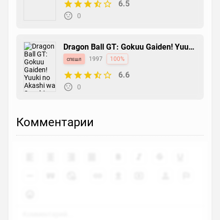
6.5
0
Dragon Ball GT: Gokuu Gaiden! Yuuki
no Akashi wa Suushinchuu
спешл
1997
100%
6.6
0
Комментарии