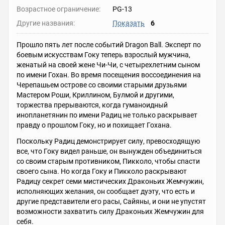
Возрастное ограничение:
PG-13
Другие названия:
Показать
6
Прошло пять лет после событий Dragon Ball. Эксперт по
боевым искусствам Гоку теперь взрослый мужчина,
женатый на своей жене Чи-Чи, с четырехлетним сыном
по имени Гохан. Во время посещения воссоединения на
Черепашьем острове со своими старыми друзьями
Мастером Роши, Криллином, Булмой и другими,
торжества прерываются, когда гуманоидный
инопланетянин по имени Радиц не только раскрывает
правду о прошлом Гоку, но и похищает Гохана.
Поскольку Радиц демонстрирует силу, превосходящую
все, что Гоку видел раньше, он вынужден объединиться
со своим старым противником, Пикколо, чтобы спасти
своего сына. Но когда Гоку и Пикколо раскрывают
Радицу секрет семи мистических Драконьих Жемчужин,
исполняющих желания, он сообщает дуэту, что есть и
другие представители его расы, Сайяны, и они не упустят
возможности захватить силу Драконьих Жемчужин для
себя.