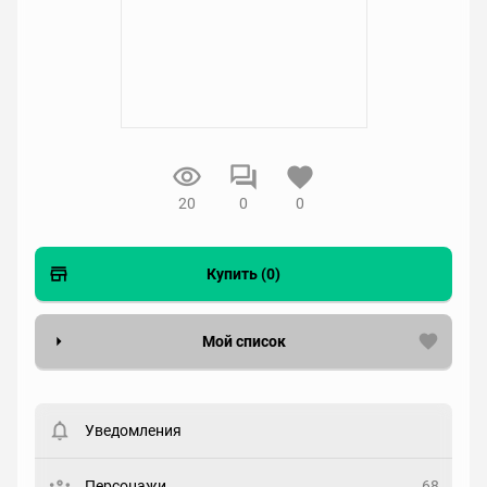
20
0
0
Купить (0)
Мой список
Вести список могут только зарегистрированные
пользователи. Хотите
зарегистрироваться?
Уведомления
Статус
Выберите статус
Персонажи
68