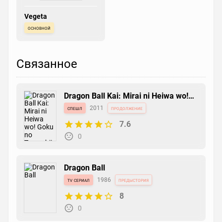
Vegeta
основной
Связанное
Dragon Ball Kai: Mirai ni Heiwa wo!
Goku no Tamashii yo Eien ni
спешл
2011
продолжение
7.6
0
Dragon Ball
tv сериал
1986
предыстория
8
0