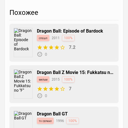
Похожее
Dragon Ball: Episode of Bardock
спешл
2011
100%
7.2
0
Dragon Ball Z Movie 15: Fukkatsu no
"F"
фильм
2015
100%
7
0
Dragon Ball GT
tv сериал
1996
100%