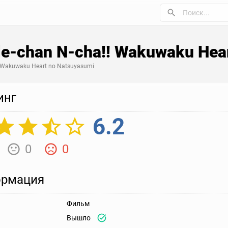
ale-chan N-cha!! Wakuwaku Hea
!! Wakuwaku Heart no Natsuyasumi
инг
6.2
0
0
рмация
Фильм
Вышло