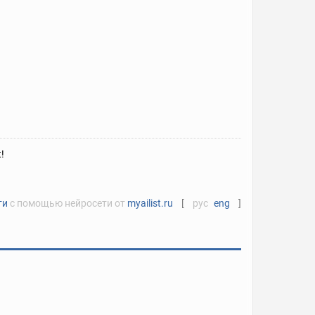
!
ти
с помощью нейросети от
myailist.ru
[
рус
eng
]