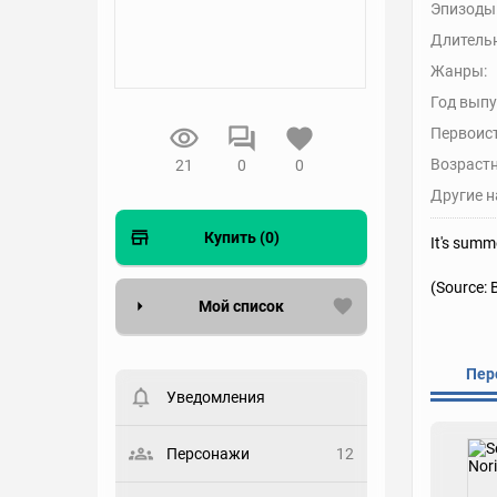
Эпизоды
Длительн
Жанры:
Год выпу
Первоис
Возрастн
21
0
0
Другие н
Купить (0)
It's summ
(Source:
Мой список
Вести список могут только
Пер
зарегистрированные
пользователи. Хотите
Уведомления
зарегистрироваться?
Статус
Персонажи
12
Выберите статус