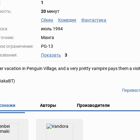
:
1
ость:
20
минут
Сёнен
Комедия
Фантастика
ска:
июль 1994
точник:
Манга
ое ограничение:
PG-13
азвания:
Показать
3
er vacation in Penguin Village, and a very pretty vampire pays them a visit
 BakaBT)
Перевес
сонажи
Авторы
Производители