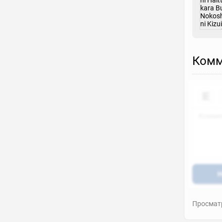
Комм
Н
Просматр