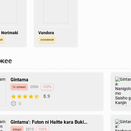
 Norimaki
Vandora
ой
основной
жее
Gintama
tv сериал
2006
100%
8.9
0
Gintama': Futon ni Haitte kara Buki
Nokoshi ni Kizuite Neru ni Nerenai Toki
спешл
2015
100%