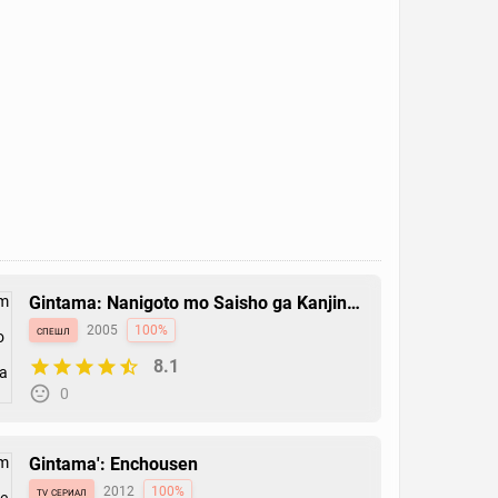
Gintama: Nanigoto mo Saisho ga Kanjin
nanode Tashou Senobisuru Kurai ga
спешл
2005
100%
Choudoyoi
8.1
0
Gintama': Enchousen
tv сериал
2012
100%