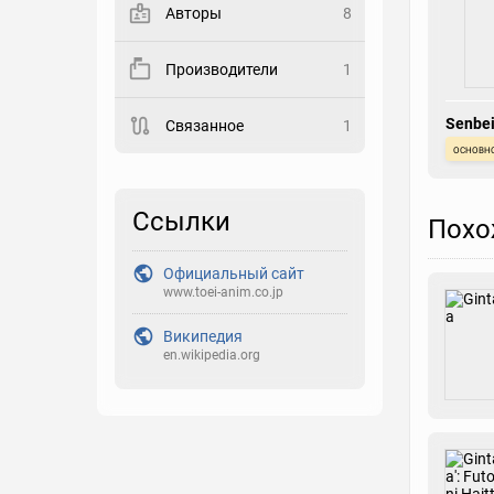
Авторы
8
Закладка
Производители
1
Рейтинг
Senbei
Связанное
1
Выберите рейтинг
основн
Реакция
Выберите реакцию
Ссылки
Похо
Официальный сайт
www.toei-anim.co.jp
Википедия
en.wikipedia.org