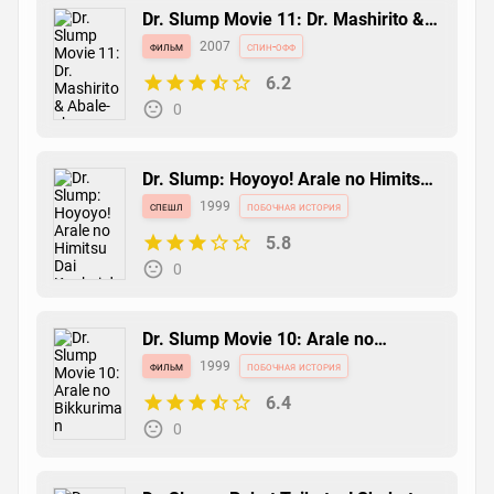
Dr. Slump Movie 11: Dr. Mashirito &
Abale-chan
фильм
2007
спин-офф
6.2
0
Dr. Slump: Hoyoyo! Arale no Himitsu
Dai Koukai da yo!!
спешл
1999
побочная история
5.8
0
Dr. Slump Movie 10: Arale no
Bikkuriman
фильм
1999
побочная история
6.4
0