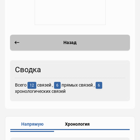
Назад
Сводка
Всего
связей ,
прямых связей ,
12
6
6
хронологических связей
Напрямую
Хронология