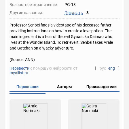
Возрастное ограничение:
PG-13
Другие названия:
Показать
3
Professor Senbei finds a videotape of his deceased father
providing instructions on how to create a love potion. The
main ingredient is a tear of the evil Gyaasuka Daimao who
lives at the Wonder Island. To retrieve it, Senbei takes Arale
and Gatchan on a wacky adventure.
(Source: ANN)
Перевести
с помощью нейросети от
[
рус
eng
]
myailist.ru
Персонажи
Авторы
Производители