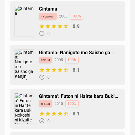
Gintama
tv сериал
2006
100%
8.9
0
Gintama: Nanigoto mo Saisho ga
Kanjin nanode Tashou Senobisuru
спешл
2005
100%
Kurai ga Choudoyoi
8.1
0
Gintama': Futon ni Haitte kara Buki
Nokoshi ni Kizuite Neru ni Nerenai
спешл
2015
100%
Toki mo Aru
8.1
0