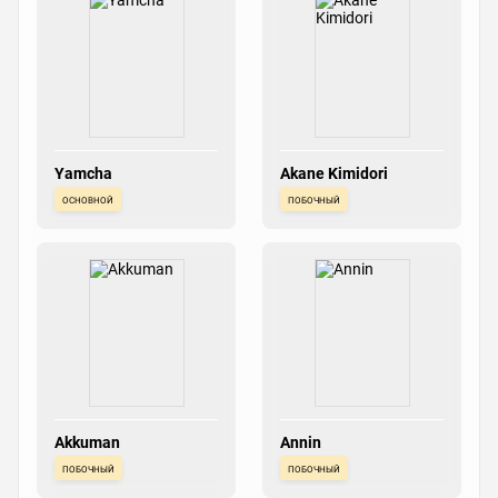
Yamcha
Akane Kimidori
основной
побочный
Akkuman
Annin
побочный
побочный