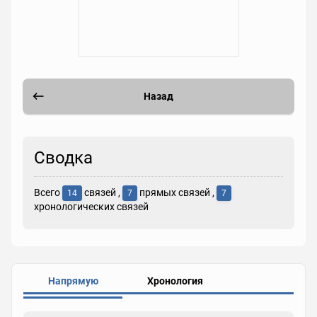
Назад
Сводка
Всего
связей ,
прямых связей ,
14
7
7
хронологических связей
Напрямую
Хронология