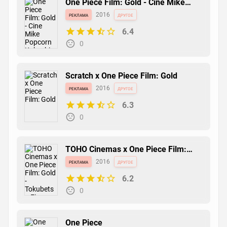
One Piece Film: Gold - Cine Mike
Popcorn Kokuchi
реклама
2016
другое
6.4
0
Scratch x One Piece Film: Gold
реклама
2016
другое
6.3
0
TOHO Cinemas x One Piece Film:
Gold - Tokubetsu Eizou
реклама
2016
другое
6.2
0
One Piece