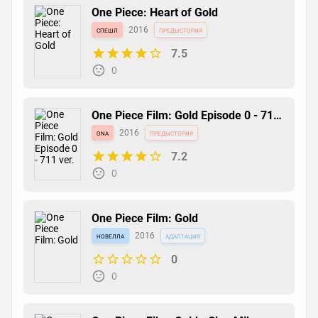
One Piece: Heart of Gold
спешл
2016
предыстория
7.5
0
One Piece Film: Gold Episode 0 - 711
ver.
ona
2016
предыстория
7.2
0
One Piece Film: Gold
новелла
2016
адаптация
0
0