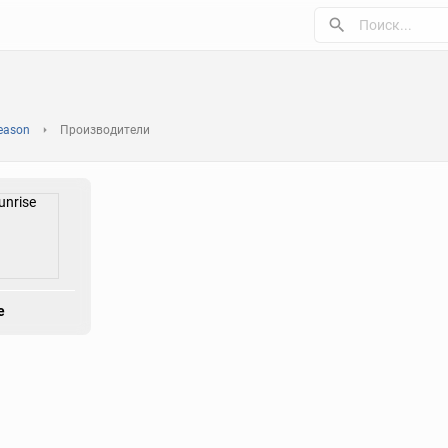
eason
Производители
e