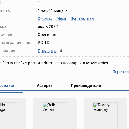
:
1
ость:
1
час
41
минута
Космос
Меха
Фантастика
ска:
июль 2022
точник:
Оригинал
ое ограничение:
PG-13
азвания:
Показать
4
h film in the five-part Gundam: G no Reconguista Movie series.
Перевес
сонажи
Авторы
Производители