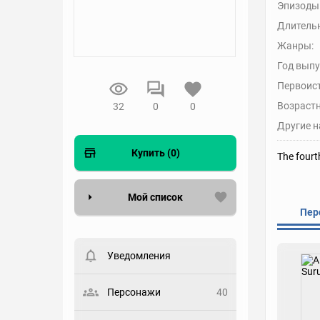
Эпизоды
Длительн
Жанры:
Год выпу
Первоис
Возрастн
32
0
0
Другие н
Купить (0)
The fourt
Мой список
Пер
Вести список могут только
зарегистрированные
пользователи. Хотите
Уведомления
зарегистрироваться?
Статус
Персонажи
40
Выберите статус