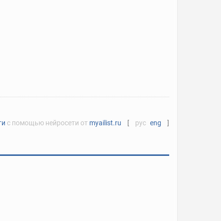
ти
с помощью нейросети от
myailist.ru
[
рус
eng
]