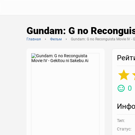
Gundam: G no Reconguist
Главная
Фильм
Gundam: G no Reconguista Movie IV - G
Рейт
0
Инфо
Тип:
Статус: