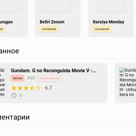
urugan
Bellri Zenam
Raraiya Monday
ой
основной
основной
анное
Gundam: G no Reconguista Movie V -
Shisen wo Koete
фильм
2022
продолжение
6.7
0
ентарии