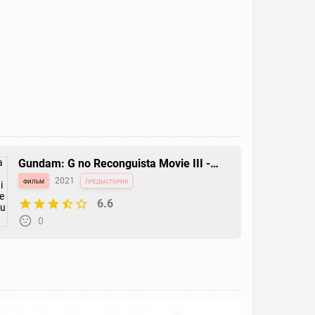
Gundam: G no Reconguista Movie III -
Uchuu kara no Isan
фильм
2021
предыстория
6.6
0