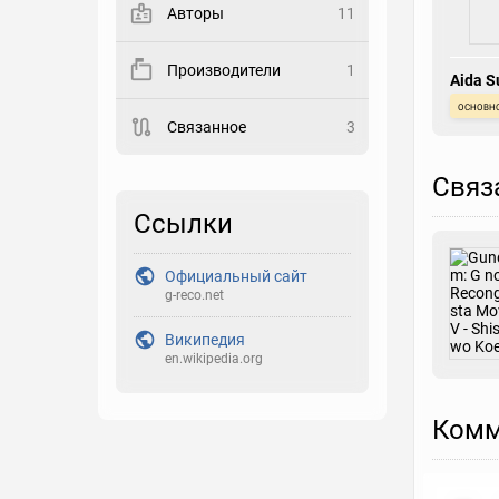
Авторы
11
Закладка
Производители
1
Aida S
Рейтинг
основн
Связанное
3
Выберите рейтинг
Реакция
Связ
Выберите реакцию
Ссылки
Официальный сайт
g-reco.net
Википедия
en.wikipedia.org
Комм