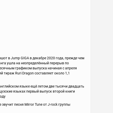
шот в Jump GIGA в декабре 2020 года, прежде чем
анга ушла на неопределённый перерыв по
хмесячным графиком выпуска начиная с апреля
й тираж Ruri Dragon составляет около 1,1
 английском языке ещё летом две тысячи двадцать
цузские языках первый выпуск второй книги
году
звучит песня Mirror Tune от J-rock группы