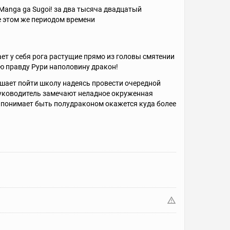
Manga ga Sugoi! за два тысяча двадцатый
се этом же периодом времени
т у себя рога растущие прямо из головы смятении
ю правду Рури наполовину дракон!
ешает пойти школу надеясь провести очередной
уководитель замечают неладное окруженная
понимает быть полудраконом окажется куда более