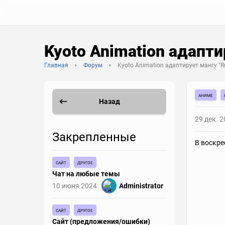
Kyoto Animation адапти
Главная
Форум
Kyoto Animation адаптирует мангу "R
аниме
Назад
29 дек. 
Закрепленные
В воскре
сайт
другое
Чат на любые темы
10 июня 2024
Administrator
сайт
другое
Сайт (предложения/ошибки)