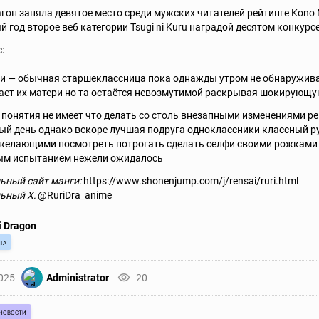
гон заняла девятоe место среди мужских читателей рейтинге Kono 
й год второе веб категории Tsugi ni Kuru наградой десятом конкур
:
и — обычная старшеклассница пока однажды утром не обнаруживае
ет их матери но та остаётся невозмутимой раскрывая шокирующу
 понятия не имеет что делать со столь внезапными изменениями р
й день однако вскоре лучшая подруга одноклассники классный р
желающими посмотреть потрогать сделать селфи своими рожками 
ым испытанием нежели ожидалось
ьный сайт манги:
https://www.shonenjump.com/j/rensai/ruri.html
ьный X:
@RuriDra_anime
i Dragon
га
2025
Administrator
20
новости