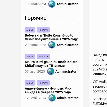
10 июня 2024
Administrator
Горячие
аниме
новости
Веб-манга “Ibitte Konai Gibo to
Gishi” получит аниме в 2026 году.
23 июля 2025
Administrator
Синдо из
аниме
новости
начать р
Манга ‘Kimi ga Shinu made Koi wo
состояни
Shitai’ получит ТВ-аниме
2024-го;
06 мар. 2025
Administrator
миллион
VIZ Medi
аниме
новости
второго 
Аниме-фильм «Hypnosis Mic»
состоялс
выйдет в феврале 2025 года
12 нояб. 2024
Administrator
Shueisha
ZUTOMAY