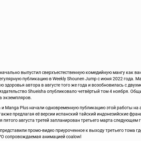
начально выпустил сверхъестественную комедийную мангу как ван
егулярную публикацию в Weekly Shounen Jump с июня 2022 года. М
ю здоровья автора в августе того же года и возобновилась с дву
 издательство Shueisha опубликовало четвёртый том 4 ноября. Общи
а экземпляров.
a и Manga Plus начали одновременную публикацию этой работы на
также предлагая её версии испанский тайский индонезийские фран
я пятого августа третей запланирован третьего марта следующем 
 представили промо-видео приуроченное к выходу третьего тома где 
O сопровождаемая анимацией coalowl