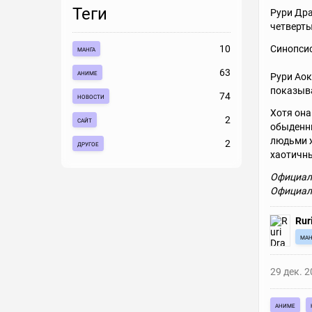
Теги
Рури Дра
четверты
10
Синопсис
манга
63
аниме
Рури Аок
показыва
74
новости
Хотя она
2
сайт
обыденны
людьми 
2
другое
хаотичн
Официал
Официал
Rur
ман
29 дек. 
аниме