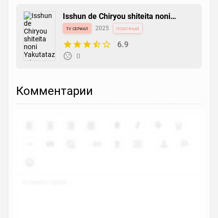
Isshun de Chiryou shiteita noni
Yakutatazu to Tsuihou sareta Tensai
tv сериал
2025
побочный
Chiyushi, Yami Healer toshite
Tanoshiku Ikiru
6.9
0
Комментарии