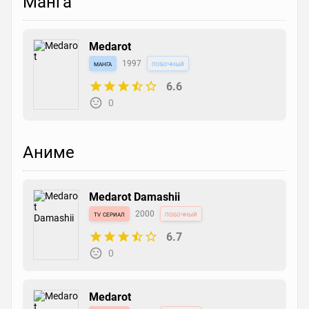
Манга
Medarot
манга
1997
побочный
6.6
0
Аниме
Medarot Damashii
tv сериал
2000
побочный
6.7
0
Medarot