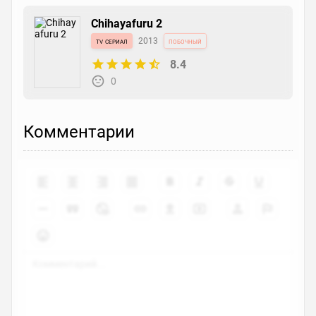
Chihayafuru 2
tv сериал
2013
побочный
8.4
0
Комментарии