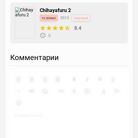
Chihayafuru 2
tv сериал
2013
побочный
8.4
0
Комментарии