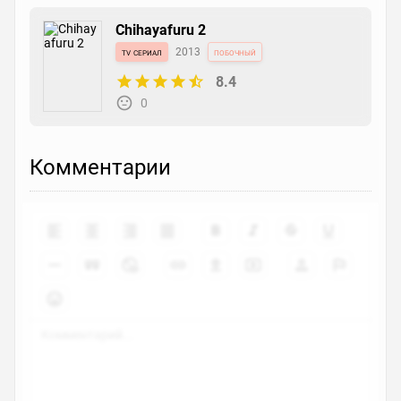
Chihayafuru 2
tv сериал
2013
побочный
8.4
0
Комментарии