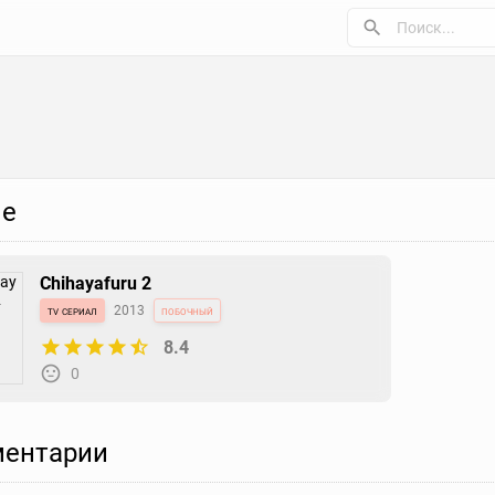
е
Chihayafuru 2
tv сериал
2013
побочный
8.4
0
ентарии