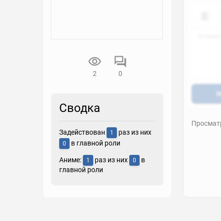
2
0
Н
Сводка
Просматр
Задействован
раз из них
1
в главной роли
0
Аниме:
раз из них
в
1
0
главной роли