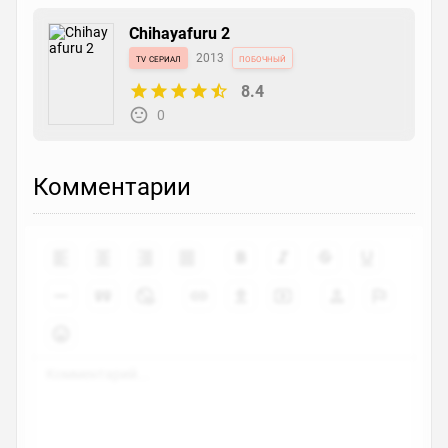
Chihayafuru 2
tv сериал
2013
побочный
8.4
0
Комментарии