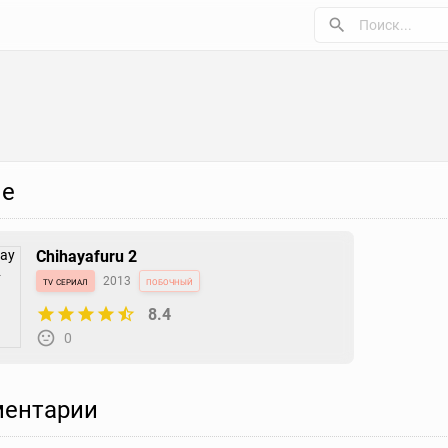
е
Chihayafuru 2
tv сериал
2013
побочный
8.4
0
ентарии