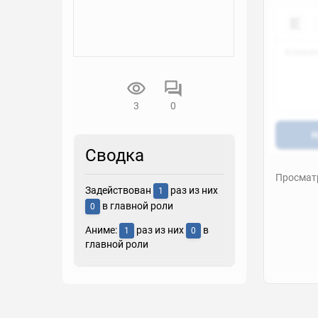
3
0
Н
Сводка
Просматр
Задействован
раз из них
1
в главной роли
0
Аниме:
раз из них
в
1
0
главной роли