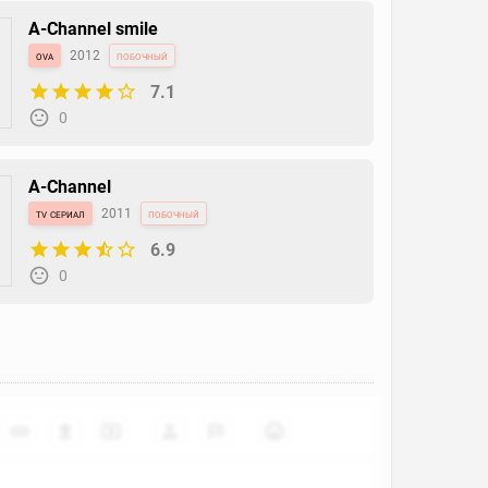
A-Channel smile
ova
2012
побочный
7.1
0
A-Channel
tv сериал
2011
побочный
6.9
0