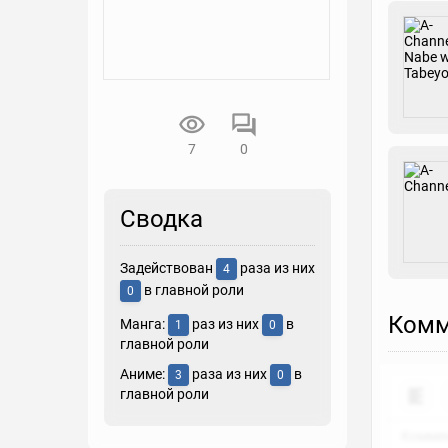
7
0
Сводка
Задействован
раза из них
4
в главной роли
0
Комм
Манга:
раз из них
в
1
0
главной роли
Аниме:
раза из них
в
3
0
главной роли