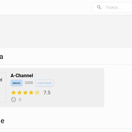
а
A-Channel
манга
2008
побочный
7.5
0
е