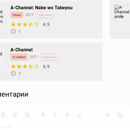
A-Channel: Nabe wo Tabeyou
спешл
2017
побочный
6.9
0
A-Channel
tv сериал
2011
побочный
6.9
0
ентарии