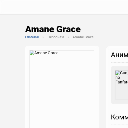
Amane Grace
Главная
Персонаж
Amane Grace
Аним
Комм