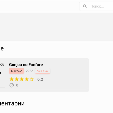
е
Gunjou no Fanfare
tv сериал
2022
основной
6.2
0
ентарии