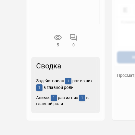
5
0
Н
Сводка
Просматр
Задействован
раз из них
1
в главной роли
1
Аниме:
раз из них
в
1
1
главной роли