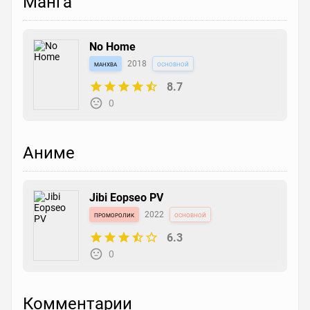
Манга
No Home
манхва
2018
основной
8.7
0
Аниме
Jibi Eopseo PV
проморолик
2022
основной
6.3
0
Комментарии