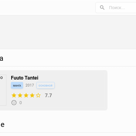
а
Fuuto Tantei
манга
2017
основной
7.7
0
е