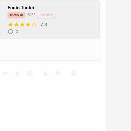
Fuuto Tantei
tv сериал
2022
основной
7.3
0