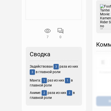
7
0
Комм
Сводка
Задействован
раза из них
3
в главной роли
3
Манга:
раз из них
в
1
1
главной роли
Аниме:
раза из них
в
2
2
главной роли
Н