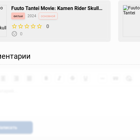
Fuuto Tantei Movie: Kamen Rider Skull
no Shouzou
фильм
2024
основной
0
0
ентарии
аписать