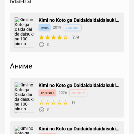
Манга
Kimi no Koto ga Daidaidaidaidaisuki
na 100-nin no Kanojo
манга
2019
основной
7.9
0
Аниме
Kimi no Koto ga Daidaidaidaidaisuki
na 100-nin no Kanojo 3rd Season
tv сериал
2026
основной
0
0
Kimi no Koto ga Daidaidaidaidaisuki