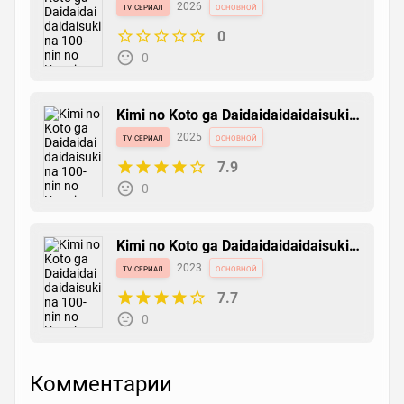
na 100-nin no Kanojo 3rd Season
tv сериал
2026
основной
0
0
Kimi no Koto ga Daidaidaidaidaisuki
na 100-nin no Kanojo 2nd Season
tv сериал
2025
основной
7.9
0
Kimi no Koto ga Daidaidaidaidaisuki
na 100-nin no Kanojo
tv сериал
2023
основной
7.7
0
Комментарии