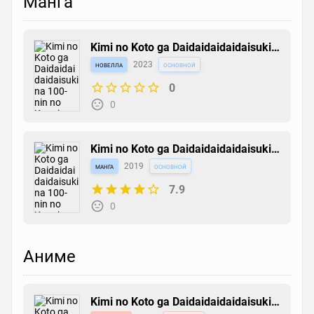
Манга
Kimi no Koto ga Daidaidaidaidaisuki
na 100-nin no Kanojo: Bangai
новелла
2023
основной
Koimonogatari - Secret Love Story
0
0
Kimi no Koto ga Daidaidaidaidaisuki
na 100-nin no Kanojo
манга
2019
основной
7.9
0
Аниме
Kimi no Koto ga Daidaidaidaidaisuki