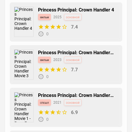
Princess Principal: Crown Handler 4
фильм
2025
основной
7.4
0
Princess Principal: Crown Handler
Movie 3
фильм
2023
основной
7.7
0
Princess Principal: Crown Handler
Movie 1 - Busy Easy Money
спешл
2021
основной
6.9
0