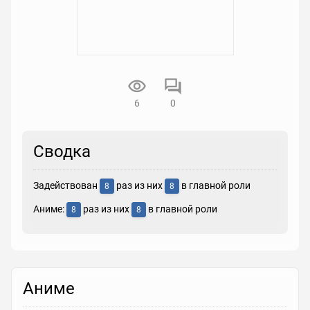
6
0
Сводка
Задействован
раз из них
в главной роли
8
8
Аниме:
раз из них
в главной роли
8
8
Аниме