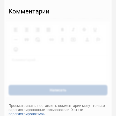
Princess Principal Picture Drama
Комментарии
спешл
2017
основной
6.3
0
Princess Principal
tv сериал
2017
основной
7.7
0
Написать
Просматривать и оставлять комментарии могут только
зарегистрированные пользователи. Хотите
зарегистрироваться?