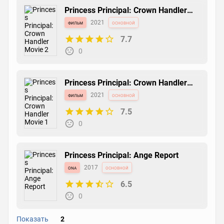
Princess Principal: Crown Handler
Movie 2
фильм
2021
основной
7.7
0
Princess Principal: Crown Handler
Movie 1
фильм
2021
основной
7.5
0
Princess Principal: Ange Report
ona
2017
основной
6.5
0
Показать
2