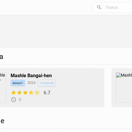
а
Mashle Bangai-hen
ваншот
2024
основной
6.7
0
е