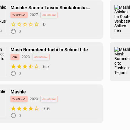
Mashle: Sanma Taisou Shinkakusha
Saishuu Shiken-hen
tv сериал
2027
основной
0
0
Mash Burnedead-tachi to School Life
ona
2023
основной
6.7
0
Mashle
tv сериал
2023
основной
7.6
0