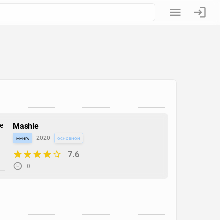
Mashle
манга
2020
основной
7.6
0