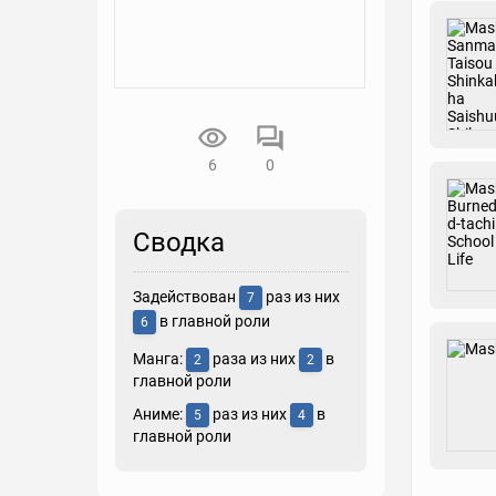
6
0
Сводка
Задействован
раз из них
7
в главной роли
6
Манга:
раза из них
в
2
2
главной роли
Аниме:
раз из них
в
5
4
главной роли