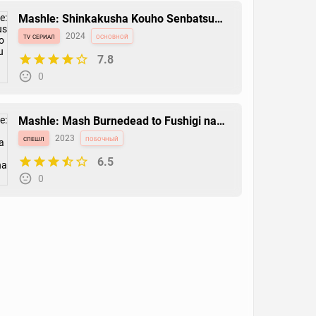
Mashle: Shinkakusha Kouho Senbatsu
Shiken-hen
tv сериал
2024
основной
7.8
0
Mashle: Mash Burnedead to Fushigi na
Tegami
спешл
2023
побочный
6.5
0