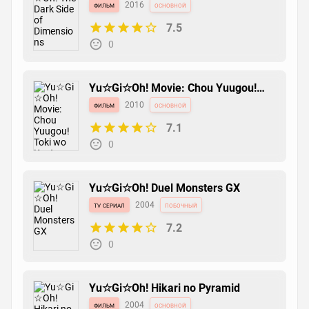
Dimensions
фильм
2016
основной
7.5
0
Yu☆Gi☆Oh! Movie: Chou Yuugou!
Toki wo Koeta Kizuna
фильм
2010
основной
7.1
0
Yu☆Gi☆Oh! Duel Monsters GX
tv сериал
2004
побочный
7.2
0
Yu☆Gi☆Oh! Hikari no Pyramid
фильм
2004
основной