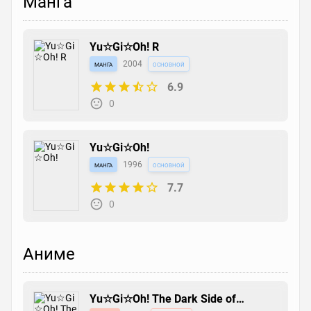
Манга
Yu☆Gi☆Oh! R
манга
2004
основной
6.9
0
Yu☆Gi☆Oh!
манга
1996
основной
7.7
0
Аниме
Yu☆Gi☆Oh! The Dark Side of