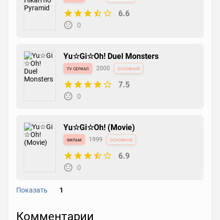
6.6
0
Yu☆Gi☆Oh! Duel Monsters
tv сериал
2000
основной
7.5
0
Yu☆Gi☆Oh! (Movie)
фильм
1999
основной
6.9
0
Показать
1
Yu☆Gi☆Oh!
Комментарии
tv сериал
1998
основной