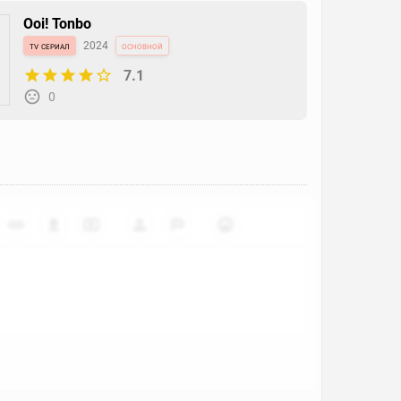
Ooi! Tonbo
tv сериал
2024
основной
7.1
0