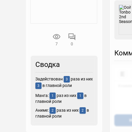
7
0
Комм
Сводка
Задействован
раза из них
3
в главной роли
3
Манга:
раз из них
в
1
1
главной роли
Аниме:
раза из них
в
2
2
главной роли
Н