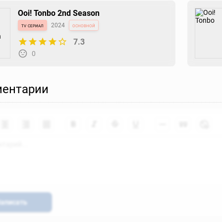
Ooi! Tonbo 2nd Season
tv сериал
2024
основной
7.3
0
ентарии
аписать