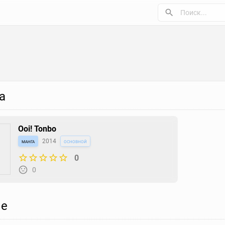
а
Ooi! Tonbo
манга
2014
основной
0
0
е