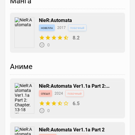
Манга
NieR:Automata
новелла
2017
побочный
8.2
0
Аниме
NieR:Automata Ver1.1a Part 2:
Chapter. 13-18 Chousa Report
спешл
2024
побочный
6.5
0
NieR:Automata Ver1.1a Part 2