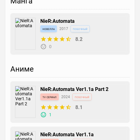
Манга
NieR:Automata
новелла
2017
побочный
8.2
0
Аниме
NieR:Automata Ver1.1a Part 2
tv сериал
2024
побочный
8.1
1
NieR:Automata Ver1.1a