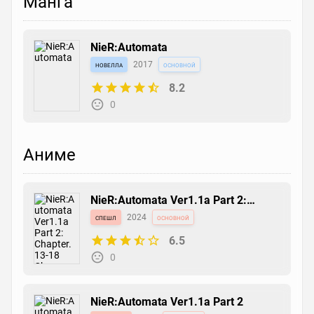
Манга
NieR:Automata
новелла
2017
основной
8.2
0
Аниме
NieR:Automata Ver1.1a Part 2:
Chapter. 13-18 Chousa Report
спешл
2024
основной
6.5
0
NieR:Automata Ver1.1a Part 2