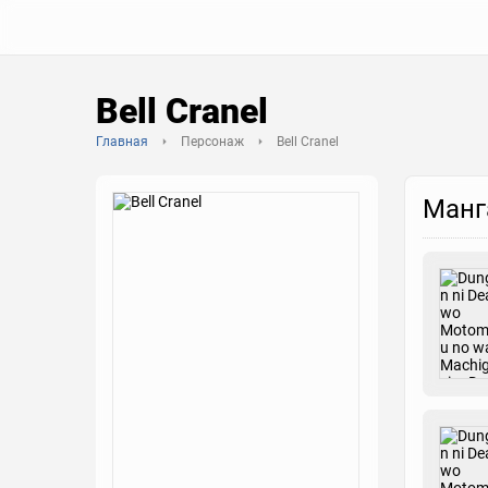
Bell Cranel
Главная
Персонаж
Bell Cranel
Манг