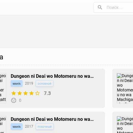
а
Dungeon ni Deai wo Motomeru no wa
Machigatteiru Darou ka II
манга
2019
основной
7.3
0
Dungeon ni Deai wo Motomeru no wa
Machigatteiru Darou ka: Familia
манга
2017
побочный
Chronicle - Episode Ryuu