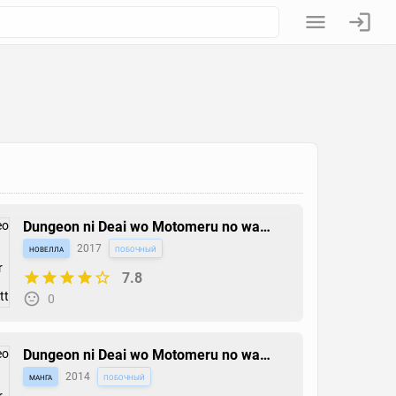
Dungeon ni Deai wo Motomeru no wa
Machigatteiru Darou ka: Familia
новелла
2017
побочный
Chronicle - Episode Ryuu
7.8
0
Dungeon ni Deai wo Motomeru no wa
Machigatteiru Darou ka 4-koma
манга
2014
побочный