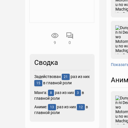
9
0
Сводка
Показат
Задействован
раз из них
21
Аним
в главной роли
15
Манга:
раз из них
в
8
3
главной роли
Аниме:
раз из них
в
13
12
главной роли