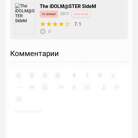
The iDOLM@STER SideM
tv сериал
2017
побочный
7.1
0
Комментарии