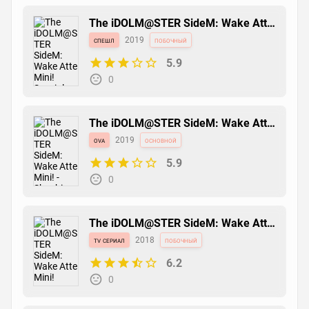
The iDOLM@STER SideM: Wake Atte
Mini! Specials
спешл
2019
побочный
5.9
0
The iDOLM@STER SideM: Wake Atte
Mini! - Shoshi Kantetsu Daisouji!
ova
2019
основной
5.9
0
The iDOLM@STER SideM: Wake Atte
Mini!
tv сериал
2018
побочный
6.2
0