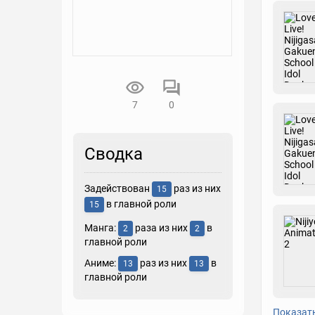
7
0
Сводка
Задействован
раз из них
15
в главной роли
15
Манга:
раза из них
в
2
2
главной роли
Аниме:
раз из них
в
13
13
главной роли
Показат