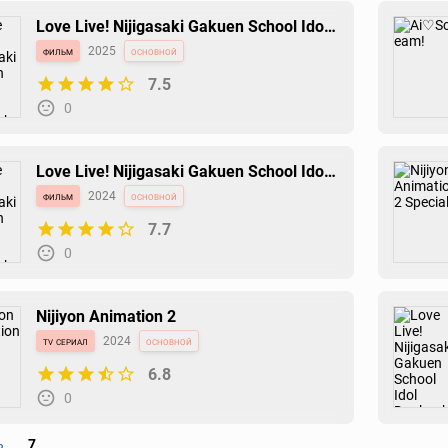
Love Live! Nijigasaki Gakuen School Idol
Doukoukai: Kanketsu-hen Part 2
фильм
2025
основной
7.5
0
Love Live! Nijigasaki Gakuen School Idol
Doukoukai: Kanketsu-hen
фильм
2024
основной
7.7
0
Nijiyon Animation 2
tv сериал
2024
основной
6.8
0
ь
7