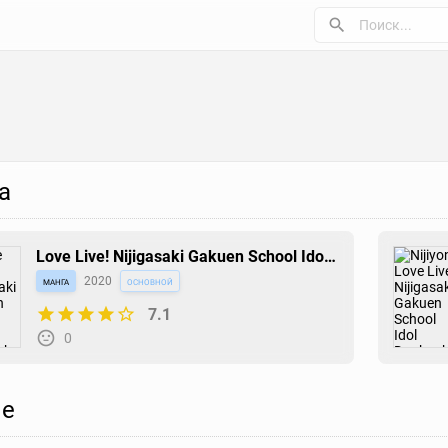
а
Love Live! Nijigasaki Gakuen School Idol
Doukoukai: Kizuna Comic Book
манга
2020
основной
7.1
0
е