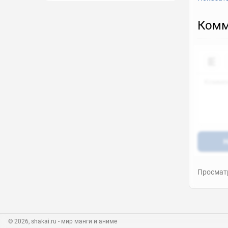
Комм
Н
Просматр
© 2026, shakai.ru
- мир манги и аниме