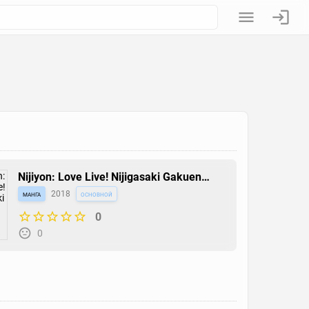
Nijiyon: Love Live! Nijigasaki Gakuen
School Idol Doukoukai Yonkoma
манга
2018
основной
0
0