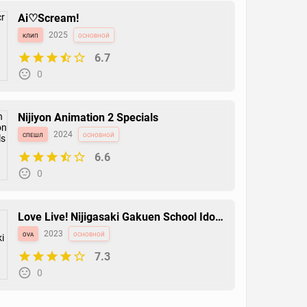
Ai♡Scream!
клип
2025
основной
6.7
0
Nijiyon Animation 2 Specials
спешл
2024
основной
6.6
0
Love Live! Nijigasaki Gakuen School Idol
Doukoukai: Next Sky
ova
2023
основной
7.3
0