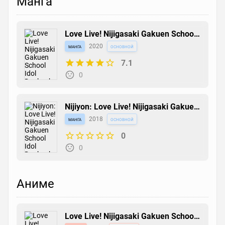
Манга
Love Live! Nijigasaki Gakuen School
Idol Doukoukai: Kizuna Comic Book
манга
2020
основной
7.1
0
Nijiyon: Love Live! Nijigasaki Gakuen
School Idol Doukoukai Yonkoma
манга
2018
основной
0
0
Аниме
Love Live! Nijigasaki Gakuen School