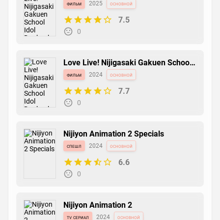
Idol Doukoukai: Kanketsu-hen Part 2
фильм
2025
основной
7.5
0
Love Live! Nijigasaki Gakuen School
Idol Doukoukai: Kanketsu-hen
фильм
2024
основной
7.7
0
Nijiyon Animation 2 Specials
спешл
2024
основной
6.6
0
Nijiyon Animation 2
tv сериал
2024
основной