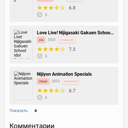
6.8
0
Love Live! Nijigasaki Gakuen School
Idol Doukoukai: Next Sky
ova
2023
основной
7.3
0
Nijiyon Animation Specials
спешл
2023
основной
6.7
0
Показать
6
Nijiyon Animation
Комментарии
tv сериал
2023
основной