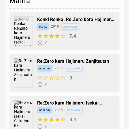
Манга
Kenki Renka: Re:Zero kara Hajimeru
Isekai Seikatsu†Shinmeitan
манга
2018
побочный
7.4
0
Re:Zero kara Hajimeru Zenjitsutan
новелла
2016
побочный
0
0
Re:Zero kara Hajimeru Isekai
Seikatsu Ex
новелла
2015
побочный
8.4
0