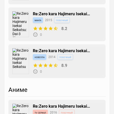
Re:Zero kara Hajimeru Isekai
Seikatsu: Dai-3 Shou - Truth of Zero
манга
2015
побочный
8.2
0
Re:Zero kara Hajimeru Isekai
Seikatsu
новелла
2014
побочный
8.9
0
Аниме
Re:Zero kara Hajimeru Isekai
Seikatsu
tv сериал
2016
побочный