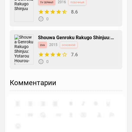
tv сериал
2016
побочный
8.6
0
Shouwa Genroku Rakugo Shinjuu:
Yotarou Hourou-hen
ova
2015
основной
7.6
0
Комментарии