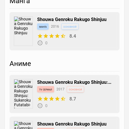
Манга
Shouwa Genroku Rakugo Shinjuu
манга
2016
основной
8.4
0
Аниме
Shouwa Genroku Rakugo Shinjuu:
Sukeroku Futatabi-hen
tv сериал
2017
основной
8.7
0
Shouwa Genroku Rakugo Shinjuu